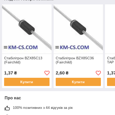
Стабілітрон BZX85C13
Стабілітрон BZX85C36
Стаб
(Fairchild)
(Fairchild)
TAP 
1,37
2,60
1,3
₴
₴
Купити
Купити
Про нас
100% позитивних з 44 відгуків за рік