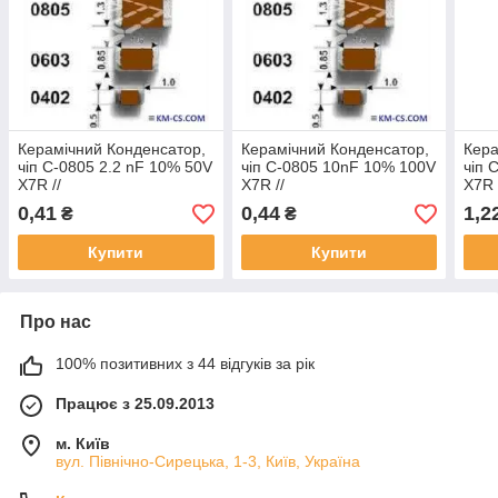
Керамічний Конденсатор,
Керамічний Конденсатор,
Кера
чіп C-0805 2.2 nF 10% 50V
чіп C-0805 10nF 10% 100V
чіп 
X7R //
X7R //
X7R
CL21B222KBANNNC
CL21B103KCANNND
(Sa
0,41
0,44
1,2
₴
₴
(Samsung)
(Samsung)
Купити
Купити
Про нас
100% позитивних з 44 відгуків за рік
Працює з 25.09.2013
м. Київ
вул. Північно-Сирецька, 1-3, Київ, Україна