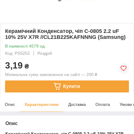
Керамічний Конденсатор, чіп C-0805 2.2 uF
10% 25V X7R //CL21B225KAFNNNG (Samsung)
В наявності 4579 од.
Код: PSS252
Роздріб
3,19
₴
Мінімальна сума замовлення на сайті — 200 ₴
Купити
Опис
Характеристики
Доставка
Оплата
Умови 
Опис
Керамічний Конденсатор, чіп
C-0805 2.2 uF 10% 25V X7R