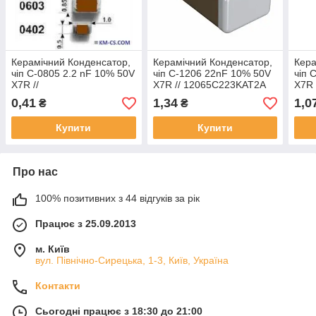
Керамічний Конденсатор,
Керамічний Конденсатор,
Кера
чіп C-0805 2.2 nF 10% 50V
чіп C-1206 22nF 10% 50V
чіп 
X7R //
X7R // 12065C223KAT2A
X7R
CL21B222KBANNNC
(AVX)
(Sa
0,41
1,34
1,0
₴
₴
(Samsung)
Купити
Купити
Про нас
100% позитивних з 44 відгуків за рік
Працює з 25.09.2013
м. Київ
вул. Північно-Сирецька, 1-3, Київ, Україна
Контакти
Сьогодні працює з 18:30 до 21:00