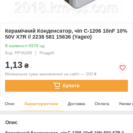
Керамічний Конденсатор, чіп C-1206 10nF 10%
50V X7R // 2238 581 15636 (Yageo)
В наявності 6978 од.
Код: PPYA289
Роздріб
1,13
₴
Мінімальна сума замовлення на сайті — 200 ₴
Купити
Опис
Характеристики
Доставка
Оплата
Умови 
Опис
Керамічний Конденсатор, чіп
C-1206 10nF 10% 50V X7R //