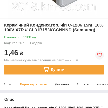
Керамічний Конденсатор, чіп C-1206 15nF 10%
100V X7R // CL31B153KCCNNND (Samsung)
В наявності 9900 од.
Код: PSS207
Роздріб
1,46
₴
Мінімальна сума замовлення на сайті — 200 ₴
Купити
Опис
Характеристики
Доставка
Оплата
Умови 
Опис
Керамічний Конденсатор, чіп
C-1206 15nF 10% 100V X7R //