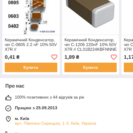
Керамічний Конденсатор,
Керамічний Конденсатор,
Кера
чіп C-0805 2.2 nF 10% 50V
чіп C-1206 220nF 10% 50V
чіп 
X7R //
X7R // CL31B224KBFNNNE
X7R 
CL21B222KBANNNC
(Samsung)
CL3
0,41
1,89
1,1
₴
₴
(Samsung)
(Sa
Купити
Купити
Про нас
100% позитивних з 44 відгуків за рік
Працює з 25.09.2013
м. Київ
вул. Північно-Сирецька, 1-3, Київ, Україна