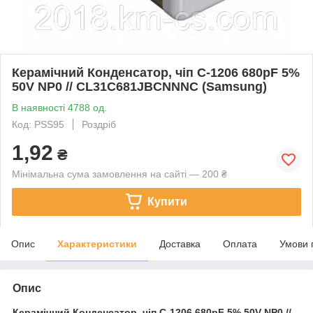
Керамічний Конденсатор, чіп C-1206 680pF 5%
50V NP0 // CL31C681JBCNNNC (Samsung)
В наявності 4788 од.
Код: PSS95
Роздріб
1,92
₴
Мінімальна сума замовлення на сайті — 200 ₴
Купити
Опис
Характеристики
Доставка
Оплата
Умови 
Опис
Керамічний Конденсатор, чіп
C-1206 680pF 5% 50V NP0 //