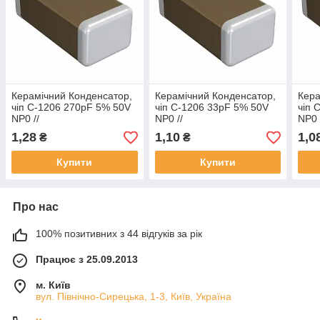
Керамічний Конденсатор,
Керамічний Конденсатор,
Кера
чіп C-1206 270pF 5% 50V
чіп C-1206 33pF 5% 50V
чіп 
NP0 //
NP0 //
NP0 
CL31C271JBCNNNC
CL31C330JBCNNNC
CL3
1,28
1,10
1,0
₴
₴
(Samsung)
(Samsung)
(Sa
Купити
Купити
Про нас
100% позитивних з 44 відгуків за рік
Працює з 25.09.2013
м. Київ
вул. Північно-Сирецька, 1-3, Київ, Україна