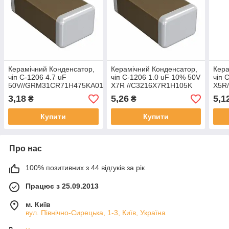
Керамічний Конденсатор,
Керамічний Конденсатор,
Кера
чіп C-1206 4.7 uF
чіп C-1206 1.0 uF 10% 50V
чіп 
50V//GRM31CR71H475KA01L
X7R //C3216X7R1H105K
X5R
(Murata Electronics)
(TDK)
(Mur
3,18
5,26
5,1
₴
₴
Купити
Купити
Про нас
100% позитивних з 44 відгуків за рік
Працює з 25.09.2013
м. Київ
вул. Північно-Сирецька, 1-3, Київ, Україна