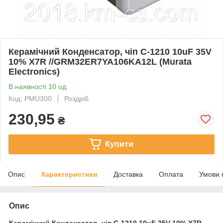
Керамічний Конденсатор, чіп C-1210 10uF 35V
10% X7R //GRM32ER7YA106KA12L (Murata
Electronics)
В наявності 10 од.
Код: PMU300
Роздріб
230,95
₴
Купити
Опис
Характеристики
Доставка
Оплата
Умови 
Опис
Керамічний Конденсатор, чіп
C-1210 10uF 35V 10% X7R