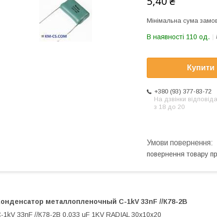
5,40 ₴
Мінімальна сума замов
В наявності 110 од.
Купити
+380 (93) 377-83-72
На дзвінки відповід
з 18 до 20
повернення товару п
Конденсатор металлопленочный
C-1kV 33nF //К78-2В
-1kV 33nF //К78-2В 0.033 uF 1KV RADIAL 30x10x20