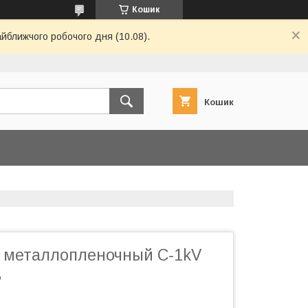
Кошик
айближчого робочого дня (10.08).
Кошик
 металлопленочный C-1kV
В