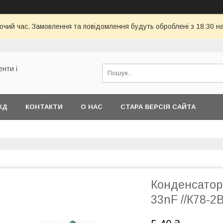
бочий час. Замовлення та повідомлення будуть оброблені з 18:30 н
енти і
КД
КОНТАКТИ
О НАС
СТАРА ВЕРСІЯ САЙТА
Конденсатор
33nF //К78-2