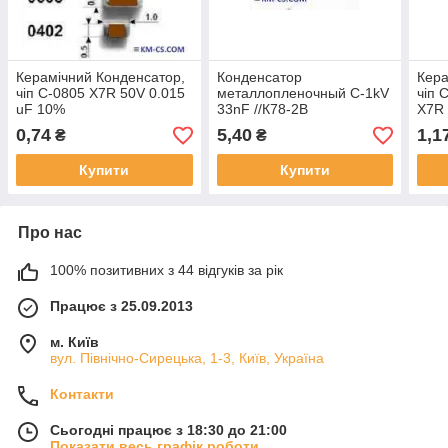
Керамічний Конденсатор,
Конденсатор
Кера
чіп C-0805 X7R 50V 0.015
металлопленочный C-1kV
чіп 
uF 10%
33nF //К78-2В
X7R 
CL3
0,74
5,40
1,1
₴
₴
(Sa
Купити
Купити
Про нас
100% позитивних з 44 відгуків за рік
Працює з 25.09.2013
м. Київ
вул. Північно-Сирецька, 1-3, Київ, Україна
Контакти
Сьогодні працює з 18:30 до 21:00
Показати весь графік роботи