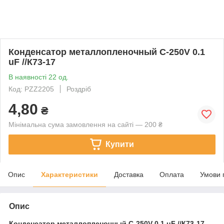
Конденсатор металлопленочный C-250V 0.1
uF //К73-17
В наявності 22 од.
Код: PZZ2205
Роздріб
4,80
₴
Мінімальна сума замовлення на сайті — 200 ₴
Купити
Опис
Характеристики
Доставка
Оплата
Умови 
Опис
Конденсатор металлопленочный
C-250V 0.1 uF //К73-17