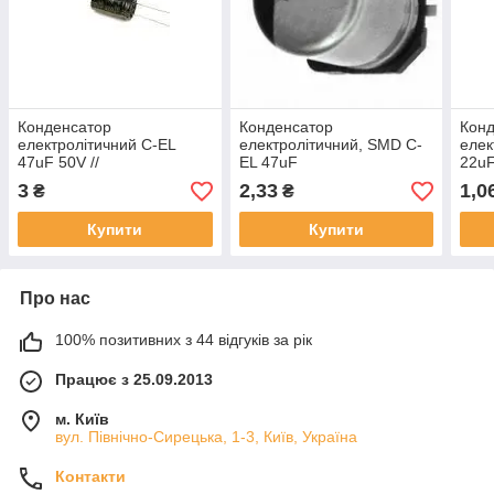
Конденсатор
Конденсатор
Кон
електролітичний C-EL
електролітичний, SMD C-
елек
47uF 50V //
EL 47uF
22u
SH050M0047AZS-0611
16V//SC1C476M05005VR259
//S
3
2,33
1,0
₴
₴
(Yageo)
(SAMWHA)
(Yag
Купити
Купити
Про нас
100% позитивних з 44 відгуків за рік
Працює з 25.09.2013
м. Київ
вул. Північно-Сирецька, 1-3, Київ, Україна
Контакти