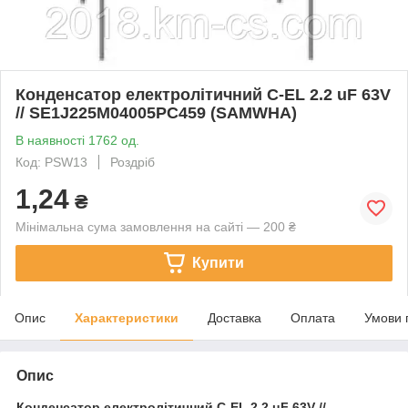
Конденсатор електролітичний C-EL 2.2 uF 63V
// SE1J225M04005PC459 (SAMWHA)
В наявності 1762 од.
Код: PSW13
Роздріб
1,24
₴
Мінімальна сума замовлення на сайті — 200 ₴
Купити
Опис
Характеристики
Доставка
Оплата
Умови 
Опис
Конденсатор електролітичний
C-EL 2.2 uF 63V //