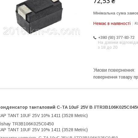
72,53 ₴
Мінімальна сума замов
Немає в наявності
К
+380 (93) 377-83-72
На дзвінки відповід
з 18 до 20
повернення товару п
Конденсатор танталовий
C-TA 10uF 25V B //TR3B106K025C045
AP TANT 10UF 25V 10% 1411 (3528 Metric)
ishay TR3B106K025C0450
AP TANT 10UF 25V 10% 1411 (3528 Metric)