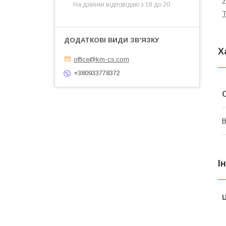
У
На дзвінки відповідаю з 18 до 20
Т
Х
office@km-cs.com
+380933778372
В
І
Ц