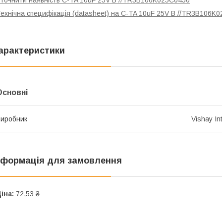
точнити наявність C-TA 10uF 25V B //TR3B106K025C0450
ехнічна специфікація (datasheet) на C-TA 10uF 25V B //TR3B106K
арактеристики
Основні
иробник
Vishay In
нформація для замовлення
іна:
72,53 ₴