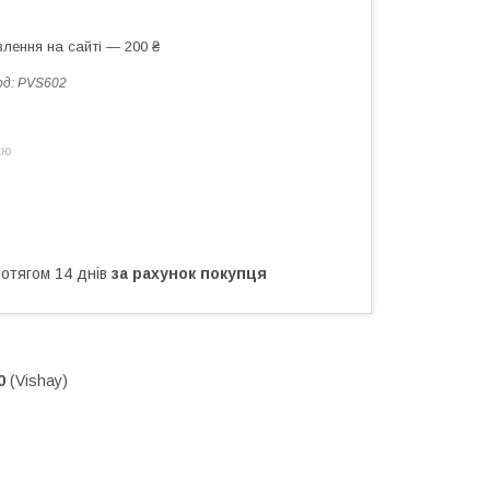
лення на сайті — 200 ₴
од:
PVS602
аю
ротягом 14 днів
за рахунок покупця
0
(Vishay)