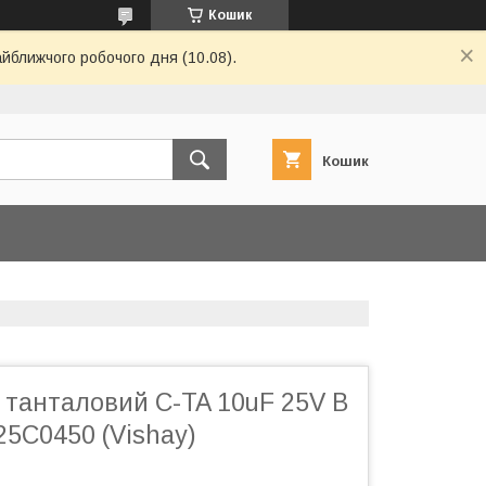
Кошик
айближчого робочого дня (10.08).
Кошик
 танталовий C-TA 10uF 25V B
5C0450 (Vishay)