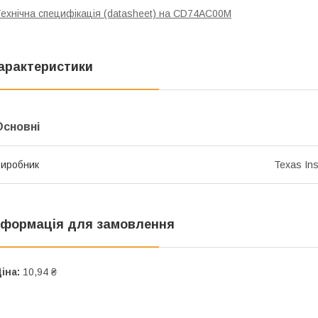
ехнічна специфікація (datasheet) на CD74AC00M
арактеристики
Основні
иробник
Texas In
нформація для замовлення
іна:
10,94 ₴