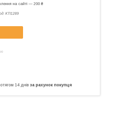
лення на сайті — 200 ₴
од:
KTI1289
аю
ротягом 14 днів
за рахунок покупця