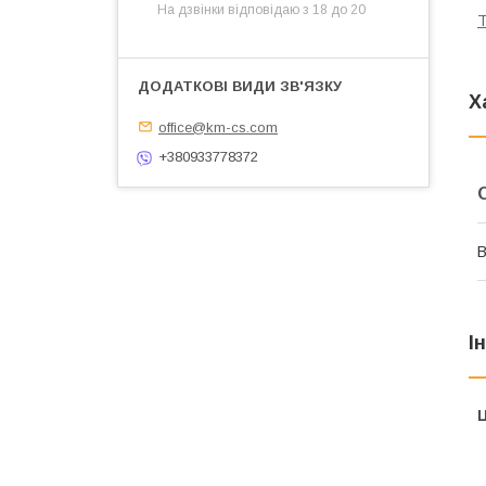
На дзвінки відповідаю з 18 до 20
Т
Х
office@km-cs.com
+380933778372
В
І
Ц