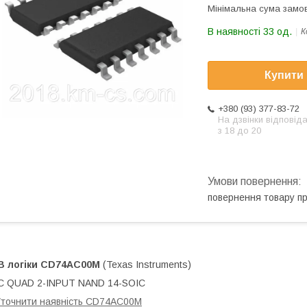
Мінімальна сума замов
В наявності 33 од.
К
Купити
+380 (93) 377-83-72
На дзвінки відповід
з 18 до 20
повернення товару п
В логіки
CD74AC00M
(Texas Instruments)
C QUAD 2-INPUT NAND 14-SOIC
точнити наявність CD74AC00M