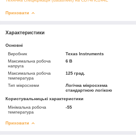
Приховати
Характеристики
Основні
Виробник
Texas Instruments
Максимальна робоча
6 В
напруга
Максимальна робоча
125 град.
температура
Тип мікросхеми
Логічна мікросхема
стандартною логікою
Користувальницькі характеристики
Мінімальна робоча
-55
температура
Приховати