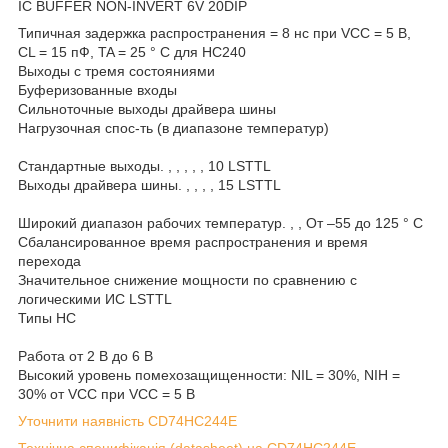
IC BUFFER NON-INVERT 6V 20DIP
Типичная задержка распространения = 8 нс при VCC = 5 В,
CL = 15 пФ, TA = 25 ° C для HC240
Выходы с тремя состояниями
Буферизованные входы
Сильноточные выходы драйвера шины
Нагрузочная спос-ть (в диапазоне температур)
Стандартные выходы. , , , , , 10 LSTTL
Выходы драйвера шины. , , , , 15 LSTTL
Широкий диапазон рабочих температур. , , От –55 до 125 ° C
Сбалансированное время распространения и время
перехода
Значительное снижение мощности по сравнению с
логическими ИС LSTTL
Типы HC
Работа от 2 В до 6 В
Высокий уровень помехозащищенности: NIL = 30%, NIH =
30% от VCC при VCC = 5 В
Уточнити наявність CD74HC244E
Технічна специфікація (datasheet) на CD74HC244E