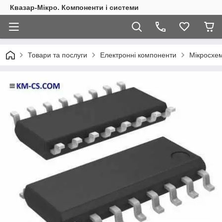
Квазар-Мікро. Компоненти і системи
Товари та послуги
Електронні компоненти
Мікросхем