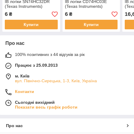
ІВ логіки SN74HC32DR
ІВ логіки CD74HC03E
ІВ л
(Texas Instruments)
(Texas Instruments)
(Tex
6
6
16,
₴
₴
Купити
Купити
Про нас
100% позитивних з 44 відгуків за рік
Працює з 25.09.2013
м. Київ
вул. Північно-Сирецька, 1-3, Київ, Україна
Контакти
Сьогодні вихідний
Показати весь графік роботи
Про нас