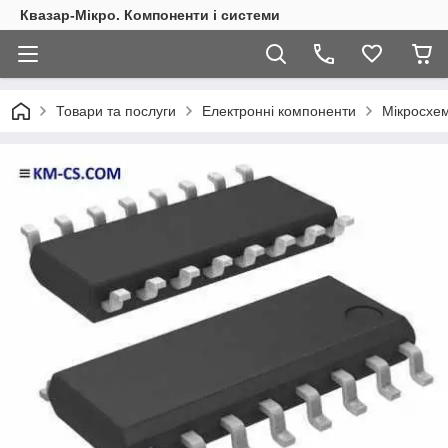
Квазар-Мікро. Компоненти і системи
Товари та послуги
Електронні компоненти
Мікросхем