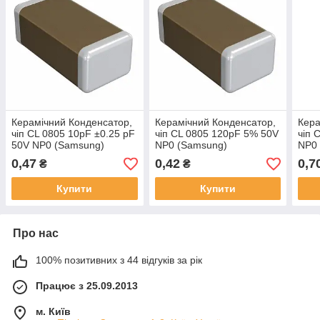
Керамічний Конденсатор,
Керамічний Конденсатор,
Кера
чіп CL 0805 10pF ±0.25 pF
чіп CL 0805 120pF 5% 50V
чіп 
50V NP0 (Samsung)
NP0 (Samsung)
NP0
(Sa
0,47
0,42
0,7
₴
₴
Купити
Купити
Про нас
100% позитивних з 44 відгуків за рік
Працює з 25.09.2013
м. Київ