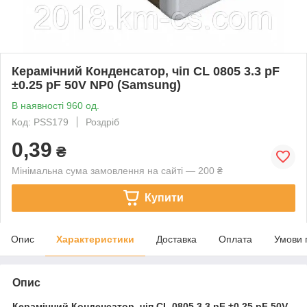
Керамічний Конденсатор, чіп CL 0805 3.3 pF
±0.25 pF 50V NP0 (Samsung)
В наявності 960 од.
Код: PSS179
Роздріб
0,39
₴
Мінімальна сума замовлення на сайті — 200 ₴
Купити
Опис
Характеристики
Доставка
Оплата
Умови 
Опис
Керамічний Конденсатор, чіп
CL 0805 3.3 pF ±0.25 pF 50V