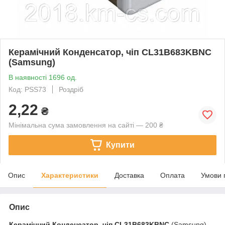
Керамічний Конденсатор, чіп CL31B683KBNC
(Samsung)
В наявності 1696 од.
Код: PSS73
Роздріб
2,22
₴
Мінімальна сума замовлення на сайті — 200 ₴
Купити
Опис
Характеристики
Доставка
Оплата
Умови 
Опис
Керамічний Конденсатор, чіп
CL31B683KBNC
(Samsung)