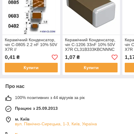
Керамічний Конденсатор,
Керамічний Конденсатор,
Кера
чіп C-0805 2.2 nF 10% 50V
чіп C-1206 33nF 10% 50V
чіп 
X7R //
X7R CL31B333KBCNNNC
X7R 
CL21B222KBANNNC
(Samsung)
CL3
0,41
1,07
1,1
₴
₴
(Samsung)
(Sa
Купити
Купити
Про нас
100% позитивних з 44 відгуків за рік
Працює з 25.09.2013
м. Київ
вул. Північно-Сирецька, 1-3, Київ, Україна