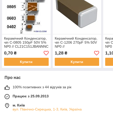
Керамічний Конденсатор,
Керамічний Конденсатор,
Кера
чіп C-0805 150pF 50V 5%
чіп C-1206 270pF 5% 50V
чіп 
NP0 // CL21C151JBANNNC
NP0 //
NP0 
(Samsung)
CL31C271JBCNNNC
CL3
0,70
1,28
1,1
₴
₴
(Samsung)
(Sa
Купити
Купити
Про нас
100% позитивних з 44 відгуків за рік
Працює з 25.09.2013
м. Київ
вул. Північно-Сирецька, 1-3, Київ, Україна