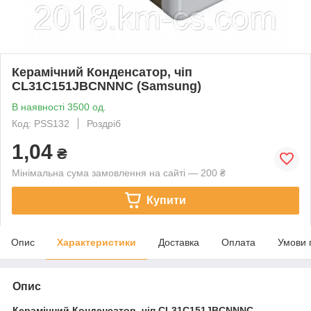
Керамічний Конденсатор, чіп
CL31C151JBCNNNC (Samsung)
В наявності 3500 од.
Код: PSS132
Роздріб
1,04
₴
Мінімальна сума замовлення на сайті — 200 ₴
Купити
Опис
Характеристики
Доставка
Оплата
Умови 
Опис
Керамічний Конденсатор, чіп
CL31C151JBCNNNC