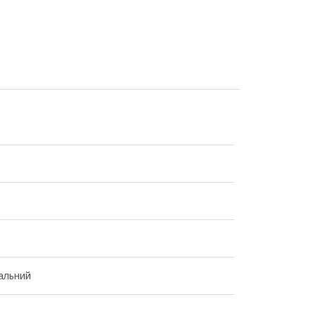
альний
L