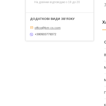
На дзвінки відповідаю з 18 до 20
Т
Х
office@km-cs.com
+380933778372
В
М
М
П
К