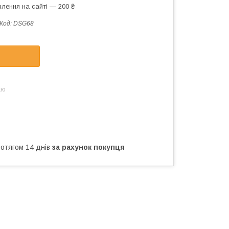
лення на сайті — 200 ₴
Код:
DSG68
аю
ротягом 14 днів
за рахунок покупця