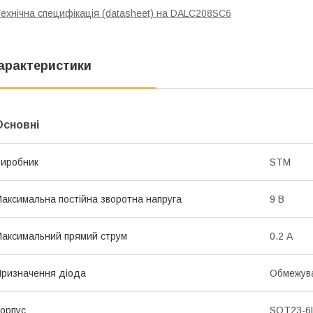
ехнічна специфікація (datasheet) на DALC208SC6
арактеристики
Основні
иробник
STM
аксимальна постійна зворотна напруга
9 В
аксимальний прямий струм
0.2 А
ризначення діода
Обмежув
орпус
SOT23-6