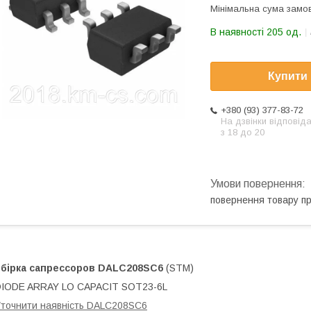
Мінімальна сума замов
В наявності 205 од.
Купити
+380 (93) 377-83-72
На дзвінки відповід
з 18 до 20
повернення товару п
Збірка сапрессоров
DALC208SC6
(STM)
DIODE ARRAY LO CAPACIT SOT23-6L
точнити наявність DALC208SC6