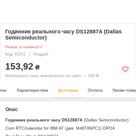
Годинник реального часу DS12887A (Dallas
Semiconductor)
Немає в наявності
Код: KDS1
Роздріб
153,92
₴
Мінімальна сума замовлення на сайті — 200 ₴
пис
Характеристики
Доставка
Оплата
Умови пове
Опис
Годинник реального часу
DS12887A
(Dallas Semiconductor)
Com RTC/calendar for IBM AT (див. M48T86PC1) DIP24