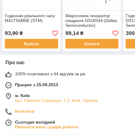
Годинник реального часу
Мікросхема генератор
Годи
M41T56M6E (STM)
скидання DS1834A (Dallas
DS13
Semiconductor)
Semi
93,90
99,14
300
₴
₴
Купити
Купити
Про нас
100% позитивних з 44 відгуків за рік
Працює з 25.09.2013
м. Київ
вул. Північно-Сирецька, 1-3, Київ, Україна
Контакти
Сьогодні вихідний
Показати весь графік роботи