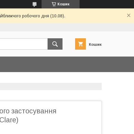
Кошик
айближчого робочого дня (10.08).
Кошик
ого застосування
Clare)