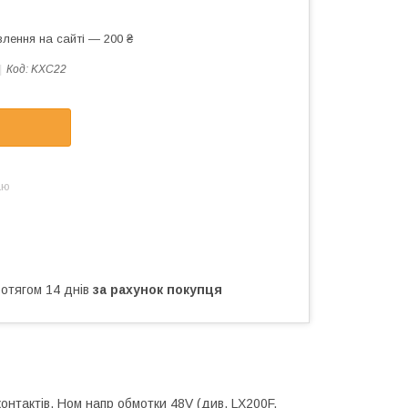
лення на сайті — 200 ₴
Код:
KXC22
аю
ротягом 14 днів
за рахунок покупця
онтактів. Ном напр обмотки 48V (див. LX200F,