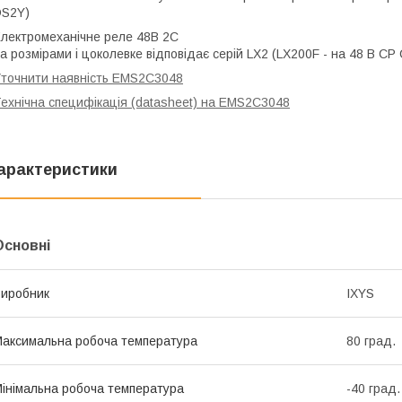
DS2Y)
лектромеханічне реле 48В 2C
а розмірами і цоколевке відповідає серій LX2 (LX200F - на 48 В CP
точнити наявність EMS2C3048
ехнічна специфікація (datasheet) на EMS2C3048
арактеристики
Основні
иробник
IXYS
аксимальна робоча температура
80 град.
інімальна робоча температура
-40 град.