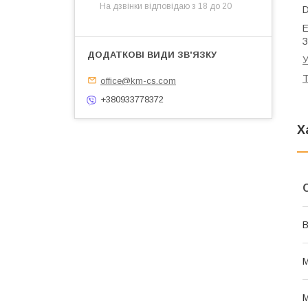
На дзвінки відповідаю з 18 до 20
Е
З
У
Т
office@km-cs.com
+380933778372
Х
В
М
М