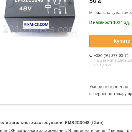
30 ₴
Мінімальна сума замов
В наявності 1024 од.
Купити
+380 (93) 377-83-72
На дзвінки відповід
з 18 до 20
повернення товару п
еле загального застосування
EMS2C3048
(Clare)
еле 48В загального застосування. Электромагн. реле. 2 перекл гр к