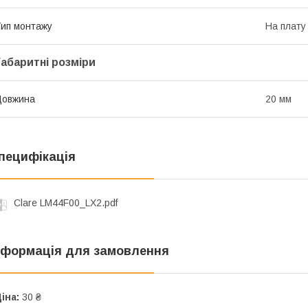
ип монтажу
На плату
Габаритні розміри
Довжина
20 мм
пецифікація
Clare LM44F00_LX2.pdf
нформація для замовлення
іна:
30 ₴