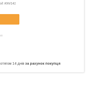
од:
KNV141
аю
ротягом 14 днів
за рахунок покупця