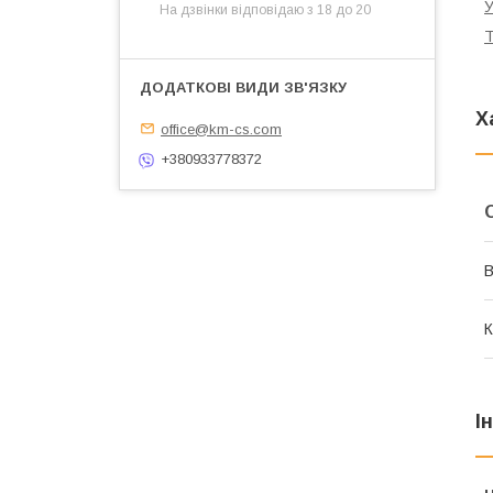
У
На дзвінки відповідаю з 18 до 20
Т
Х
office@km-cs.com
+380933778372
В
К
І