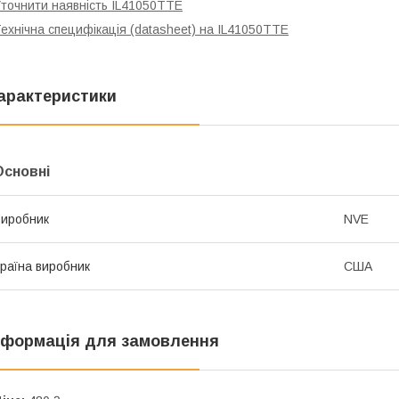
точнити наявність IL41050TTE
ехнічна специфікація (datasheet) на IL41050TTE
арактеристики
Основні
иробник
NVE
раїна виробник
США
нформація для замовлення