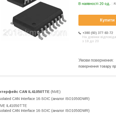
В наявності 20 од.
К
Купити
+380 (93) 377-83-72
На дзвінки відповід
з 18 до 20
повернення товару п
Інтерфейс CAN
IL41050TTE
(NVE)
solated CAN Interface 16-SOIC (аналог ISO1050DWR)
VE IL41050TTE
solated CAN Interface 16-SOIC (аналог ISO1050DWR)