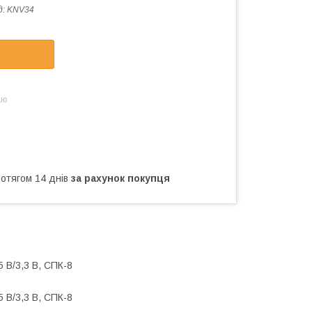
д:
KNV34
аю
ротягом 14 днів
за рахунок покупця
 В/3,3 В, СПК-8
 В/3,3 В, СПК-8