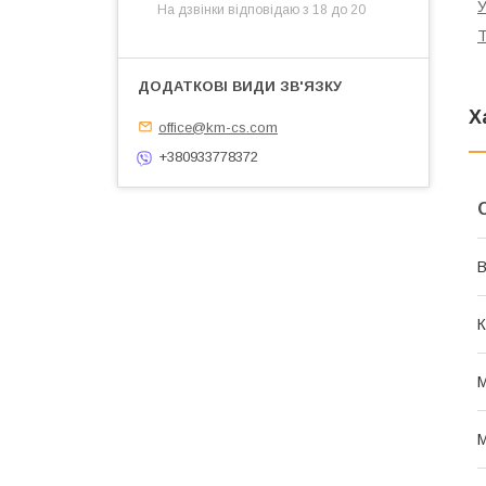
У
На дзвінки відповідаю з 18 до 20
Т
Х
office@km-cs.com
+380933778372
В
К
М
М