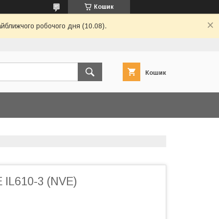
Кошик
айближчого робочого дня (10.08).
Кошик
 IL610-3 (NVE)