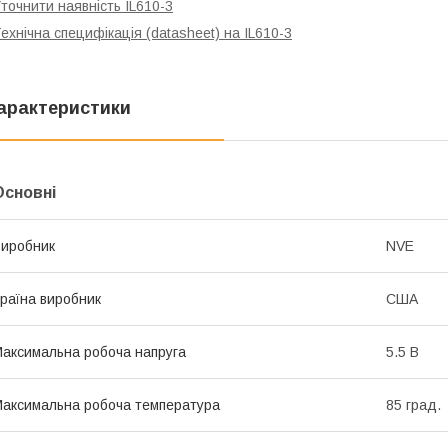
точнити наявність IL610-3
ехнічна специфікація (datasheet) на IL610-3
арактеристики
Основні
иробник
NVE
раїна виробник
США
аксимальна робоча напруга
5.5 В
аксимальна робоча температура
85 град.