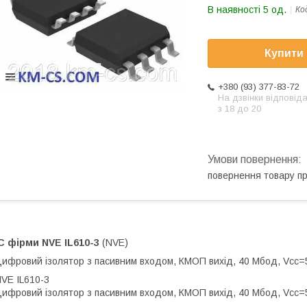
В наявності 5 од.
Ко
Купити
+380 (93) 377-83-72
На дзвінки відповід
з 18 до 20
повернення товару п
ІС фірми NVE
IL610-3
(NVE)
ифровий ізолятор з пасивним входом, КМОП вихід, 40 Мбод, Vcc=5
VE IL610-3
ифровий ізолятор з пасивним входом, КМОП вихід, 40 Мбод, Vcc=5