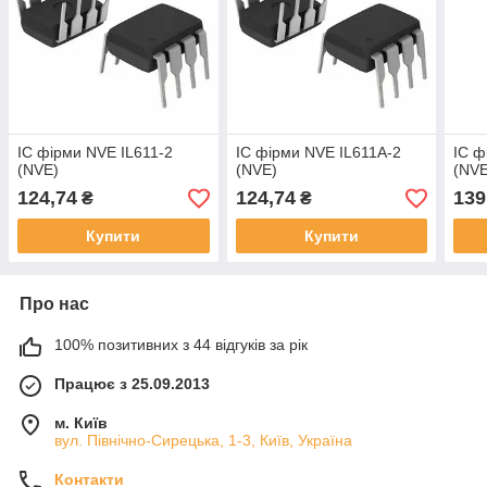
ІС фірми NVE IL611-2
ІС фірми NVE IL611A-2
ІС ф
(NVE)
(NVE)
(NVE
124,74
124,74
139
₴
₴
Купити
Купити
Про нас
100% позитивних з 44 відгуків за рік
Працює з 25.09.2013
м. Київ
вул. Північно-Сирецька, 1-3, Київ, Україна
Контакти