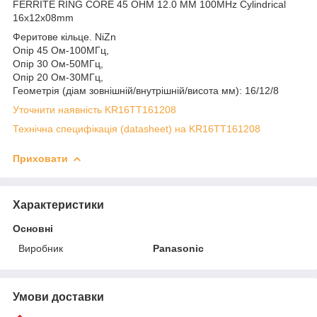
FERRITE RING CORE 45 OHM 12.0 MM 100MHz Cylindrical
16x12x08mm
Феритове кільце. NiZn
Опір 45 Ом-100МГц,
Опір 30 Ом-50МГц,
Опір 20 Ом-30МГц,
Геометрія (діам зовнішній/внутрішній/висота мм): 16/12/8
Уточнити наявність KR16TT161208
Технічна специфікація (datasheet) на KR16TT161208
Приховати
Характеристики
Основні
Виробник
Panasonic
Умови доставки