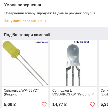
Умови повернення
Повернення товару впродовж 14 днів за рахунок покупця
Всі умови повернення
Подібні товари компанії
Світлодіод WP483YDT
Світлодіод L-
Світ
(Kingbright)
59SURKCGKW (Kingbright)
(Ligi
5,66
14,77
5,3
₴
₴