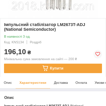
Імпульсний стабілізатор LM2673T-ADJ
(National Semiconductor)
В наявності 3 од.
Код: KNS134
Роздріб
196,10
₴
Мінімальна сума замовлення на сайті — 200 ₴
Купити
Опис
Характеристики
Доставка
Оплата
Умови 
Опис
Імпульсний стабілізатор
LM2673T-ADJ
(National