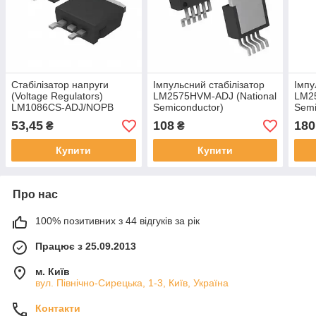
Стабілізатор напруги
Імпульсний стабілізатор
Імпу
(Voltage Regulators)
LM2575HVM-ADJ (National
LM25
LM1086CS-ADJ/NOPB
Semiconductor)
Semi
(National Semiconductor)
53,45
108
180
₴
₴
Купити
Купити
Про нас
100% позитивних з 44 відгуків за рік
Працює з 25.09.2013
м. Київ
вул. Північно-Сирецька, 1-3, Київ, Україна
Контакти