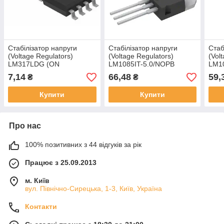
Стабілізатор напруги
Стабілізатор напруги
Стаб
(Voltage Regulators)
(Voltage Regulators)
(Vol
LM317LDG (ON
LM1085IT-5.0/NOPB
LM10
Semiconductor)
(National Semiconductor)
Semi
7,14
66,48
59,
₴
₴
Купити
Купити
Про нас
100% позитивних з 44 відгуків за рік
Працює з 25.09.2013
м. Київ
вул. Північно-Сирецька, 1-3, Київ, Україна
Контакти