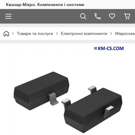
Квазар-Мікро. Компоненти і системи
Товари та послуги
Електронні компоненти
Мікросхем