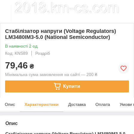
Стабілізатор напруги (Voltage Regulators)
LM3480IM3-5.0 (National Semiconductor)
В наявності 2 од.
Код: KNS89
Роздріб
79,46
₴
Мінімальна сума замовлення на сайті — 200 ₴
Купити
Опис
Характеристики
Доставка
Оплата
Умови 
Опис
Стабілізатор напруги (Voltage Regulators)
LM3480IM3-5.0