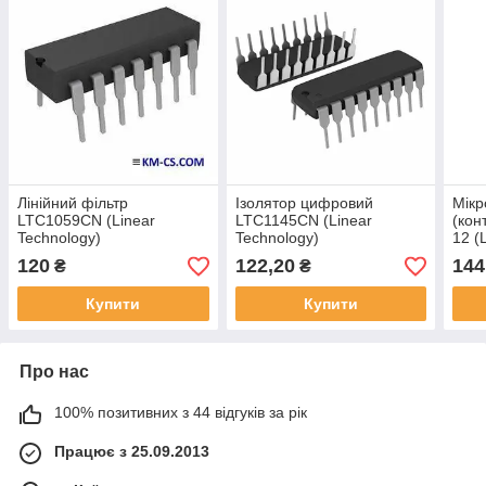
Лінійний фільтр
Ізолятор цифровий
Мікр
LTC1059CN (Linear
LTC1145CN (Linear
(кон
Technology)
Technology)
12 (
120
122,20
144
₴
₴
Купити
Купити
Про нас
100% позитивних з 44 відгуків за рік
Працює з 25.09.2013