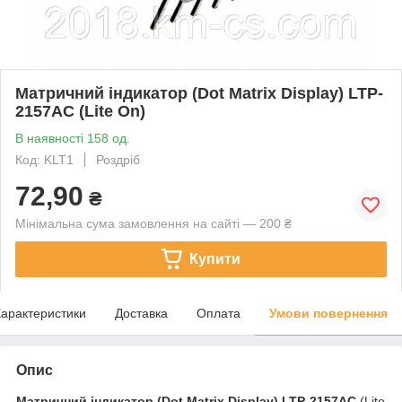
Матричний індикатор (Dot Matrix Display) LTP-
2157AC (Lite On)
В наявності 158 од.
Код: KLT1
Роздріб
72,90
₴
Мінімальна сума замовлення на сайті — 200 ₴
Купити
арактеристики
Доставка
Оплата
Умови повернення
Опис
Матричний індикатор (Dot Matrix Display)
LTP-2157AC
(Lite