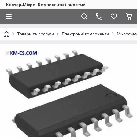
Квазар-Мікро. Компоненти і системи
Товари та послуги
Електронні компоненти
Мікросхем