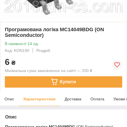
Програмована логіка MC14049BDG (ON
Semiconductor)
В наявності 14 од.
Код: KON190
Роздріб
6
₴
Мінімальна сума замовлення на сайті — 200 ₴
Купити
Опис
Характеристики
Доставка
Оплата
Умови 
Опис
Програмована логіка
MC14049BDG
(ON Semiconductor)