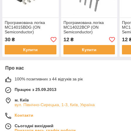
Програмована логіка
Програмована логіка
Прог
MC14015BDG (ON
MC14022BCP (ON
MC1
Semiconductor)
Semiconductor)
Semi
30
12
12
₴
₴
Купити
Купити
Про нас
100% позитивних з 44 відгуків за рік
Працює з 25.09.2013
м. Київ
вул. Північно-Сирецька, 1-3, Київ, Україна
Контакти
Сьогодні вихідний
Показати весь графік роботи