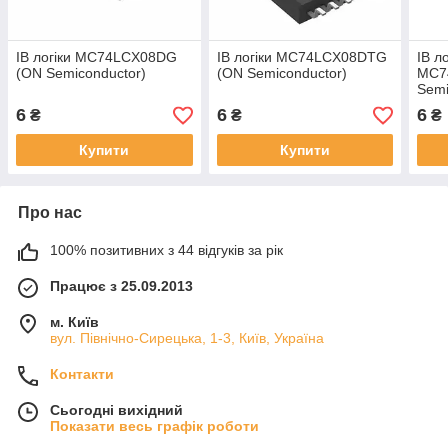
ІВ логіки MC74LCX08DG
ІВ логіки MC74LCX08DTG
ІВ ло
(ON Semiconductor)
(ON Semiconductor)
MC7
Semi
6
6
6
₴
₴
₴
Купити
Купити
Про нас
100% позитивних з 44 відгуків за рік
Працює з 25.09.2013
м. Київ
вул. Північно-Сирецька, 1-3, Київ, Україна
Контакти
Сьогодні вихідний
Показати весь графік роботи