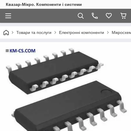
Квазар-Мікро. Компоненти і системи
Товари та послуги
Електронні компоненти
Мікросхем