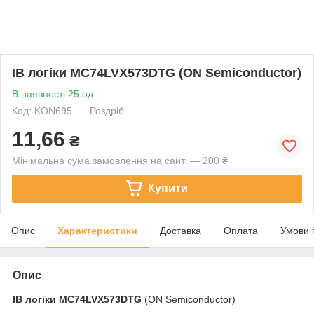
ІВ логіки MC74LVX573DTG (ON Semiconductor)
В наявності 25 од.
Код: KON695
Роздріб
11,66
₴
Мінімальна сума замовлення на сайті — 200 ₴
Купити
Опис
Характеристики
Доставка
Оплата
Умови 
Опис
ІВ логіки
MC74LVX573DTG
(ON Semiconductor)