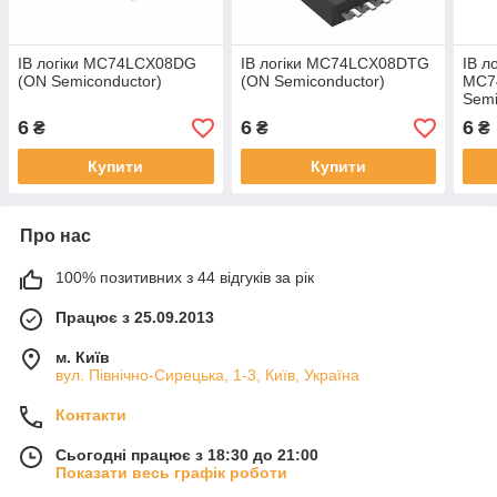
ІВ логіки MC74LCX08DG
ІВ логіки MC74LCX08DTG
ІВ ло
(ON Semiconductor)
(ON Semiconductor)
MC7
Semi
6
6
6
₴
₴
₴
Купити
Купити
Про нас
100% позитивних з 44 відгуків за рік
Працює з 25.09.2013
м. Київ
вул. Північно-Сирецька, 1-3, Київ, Україна
Контакти
Сьогодні працює з 18:30 до 21:00
Показати весь графік роботи