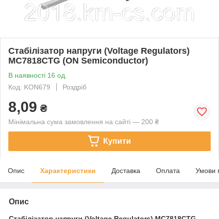
Стабілізатор напруги (Voltage Regulators)
MC7818CTG (ON Semiconductor)
В наявності 16 од.
Код: KON679
Роздріб
8,09
₴
Мінімальна сума замовлення на сайті — 200 ₴
Купити
Опис
Характеристики
Доставка
Оплата
Умови 
Опис
Стабілізатор напруги (Voltage Regulators)
MC7818CTG