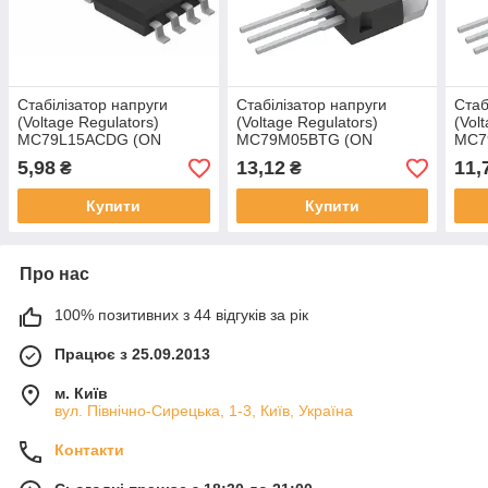
Стабілізатор напруги
Стабілізатор напруги
Стаб
(Voltage Regulators)
(Voltage Regulators)
(Vol
MC79L15ACDG (ON
MC79M05BTG (ON
MC7
Semiconductor)
Semiconductor)
Semi
5,98
13,12
11,
₴
₴
Купити
Купити
Про нас
100% позитивних з 44 відгуків за рік
Працює з 25.09.2013
м. Київ
вул. Північно-Сирецька, 1-3, Київ, Україна
Контакти