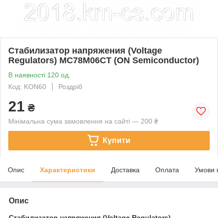
Стабилизатор напряжения (Voltage
Regulators) MC78M06CT (ON Semiconductor)
В наявності 120 од.
Код: KON60
Роздріб
21
₴
Мінімальна сума замовлення на сайті — 200 ₴
Купити
Опис
Характеристики
Доставка
Оплата
Умови 
Опис
Стабилизатор напряжения (Voltage Regulators)