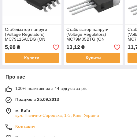
Стабілізатор напруги
Стабілізатор напруги
Стаб
(Voltage Regulators)
(Voltage Regulators)
(Vol
MC79L15ACDG (ON
MC79M05BTG (ON
MC7
Semiconductor)
Semiconductor)
Semi
5,98
13,12
11,
₴
₴
Купити
Купити
Про нас
100% позитивних з 44 відгуків за рік
Працює з 25.09.2013
м. Київ
вул. Північно-Сирецька, 1-3, Київ, Україна
Контакти