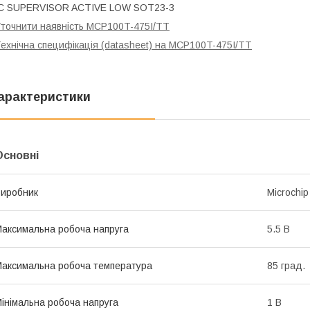
IC SUPERVISOR ACTIVE LOW SOT23-3
точнити наявність MCP100T-475I/TT
ехнічна специфікація (datasheet) на MCP100T-475I/TT
арактеристики
Основні
иробник
Microchip
аксимальна робоча напруга
5.5 В
аксимальна робоча температура
85 град.
інімальна робоча напруга
1 В