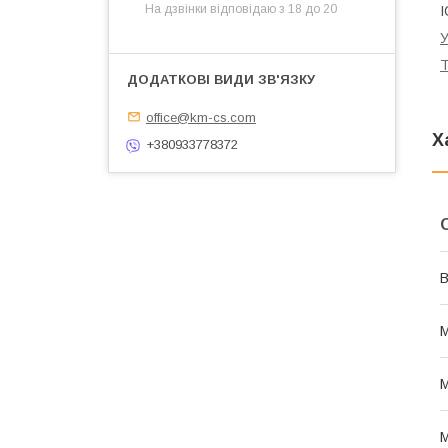
На дзвінки відповідаю з 18 до 20
У
Т
office@km-cs.com
Х
+380933778372
В
М
М
М