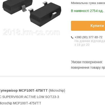
Мінімальна сума замов
В наявності 2754 од.
Купити
+380 (93) 377-83-72
На дзвінки відповід
з 18 до 20
повернення товару п
Супервізор
MCP100T-475I/TT
(Microchip)
IC SUPERVISOR ACTIVE LOW SOT23-3
icrochip MCP100T-475I/TT