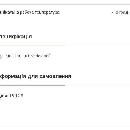
інімальна робоча температура
-40 град.
пецифікація
MCP100,101 Series.pdf
нформація для замовлення
іна:
13,12 ₴