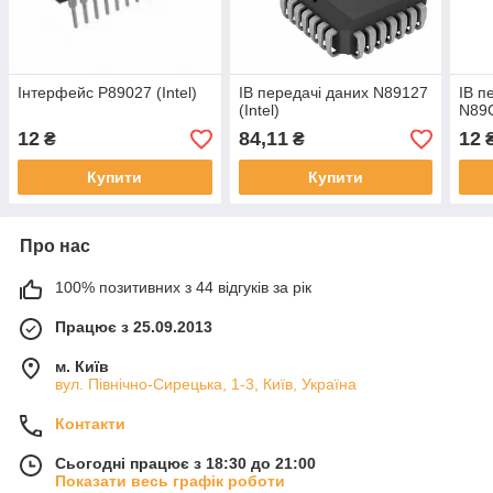
Інтерфейс P89027 (Intel)
ІВ передачі даних N89127
ІВ п
(Intel)
N89C
12
84,11
12
₴
₴
Купити
Купити
Про нас
100% позитивних з 44 відгуків за рік
Працює з 25.09.2013
м. Київ
вул. Північно-Сирецька, 1-3, Київ, Україна
Контакти
Сьогодні працює з 18:30 до 21:00
Показати весь графік роботи