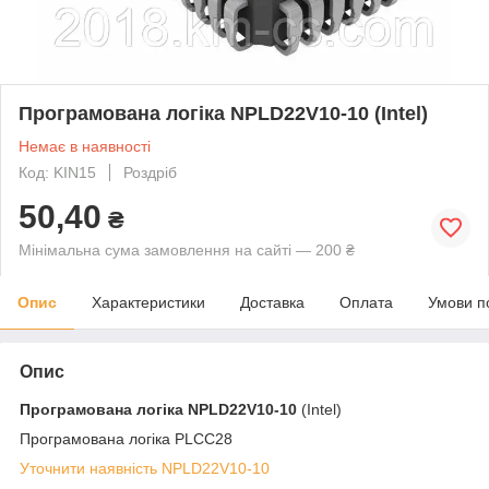
Програмована логіка NPLD22V10-10 (Intel)
Немає в наявності
Код: KIN15
Роздріб
50,40
₴
Мінімальна сума замовлення на сайті — 200 ₴
Опис
Характеристики
Доставка
Оплата
Умови п
Опис
Програмована логіка
NPLD22V10-10
(Intel)
Програмована логіка PLCC28
Уточнити наявність NPLD22V10-10