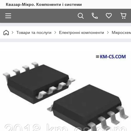
Квазар-Мікро. Компоненти і системи
Товари та послуги
Електронні компоненти
Мікросхем