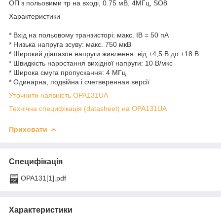
ОП з польовими тр на вході, 0.75 мВ, 4МГц, SO8
Характеристики
* Вхід на польовому транзисторі: макс. IB = 50 пА
* Низька напруга зсуву: макс. 750 мкВ
* Широкий діапазон напруги живлення: від ±4,5 В до ±18 В
* Швидкість наростання вихідної напруги: 10 В/мкс
* Широка смуга пропускання: 4 МГц
* Одинарна, подвійна і счетверенная версії
Уточнити наявність OPA131UA
Технічна специфікація (datasheet) на OPA131UA
Приховати
Специфікація
OPA131[1].pdf
Характеристики