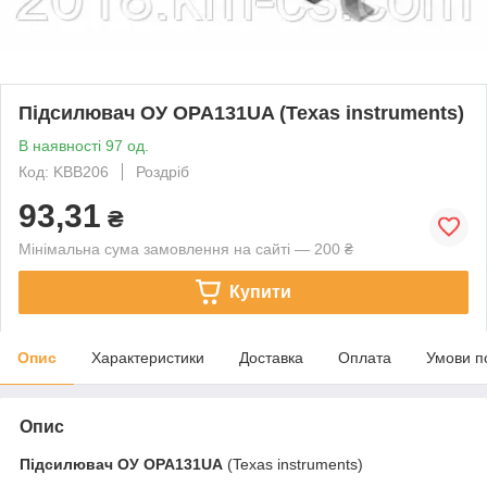
Підсилювач ОУ OPA131UA (Texas instruments)
В наявності 97 од.
Код: KBB206
Роздріб
93,31
₴
Мінімальна сума замовлення на сайті — 200 ₴
Купити
Опис
Характеристики
Доставка
Оплата
Умови п
Опис
Підсилювач ОУ
OPA131UA
(Texas instruments)