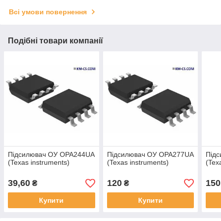
Всі умови повернення
Подібні товари компанії
Підсилювач ОУ OPA244UA
Підсилювач ОУ OPA277UA
Під
(Texas instruments)
(Texas instruments)
(Tex
39,60
120
150
₴
₴
Купити
Купити