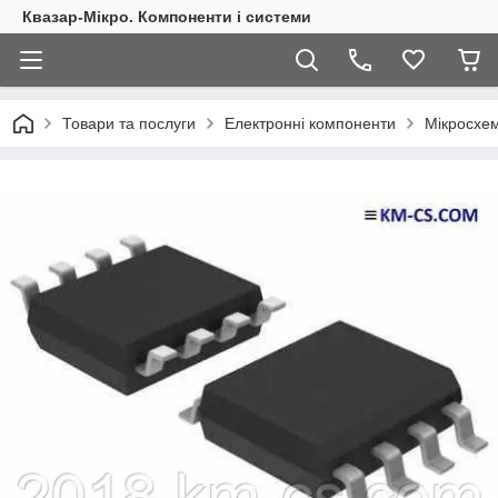
Квазар-Мікро. Компоненти і системи
Товари та послуги
Електронні компоненти
Мікросхем