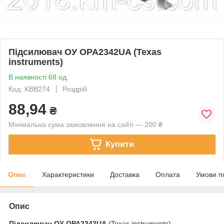
Підсилювач ОУ OPA2342UA (Texas
instruments)
В наявності 68 од.
Код: KBB274
Роздріб
88,94
₴
Мінімальна сума замовлення на сайті — 200 ₴
Купити
Опис
Характеристики
Доставка
Оплата
Умови п
Опис
Підсилювач ОУ
OPA2342UA
(Texas instruments)