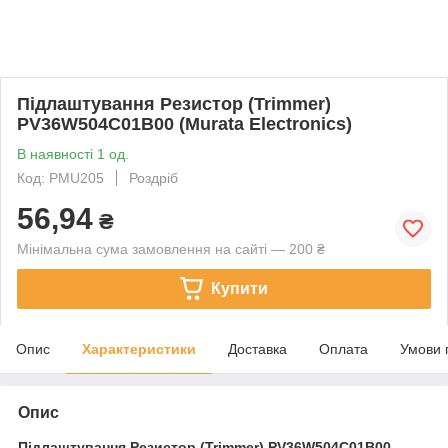
Підлаштування Резистор (Trimmer)
PV36W504C01B00 (Murata Electronics)
В наявності 1 од.
Код: PMU205
Роздріб
56,94
₴
Мінімальна сума замовлення на сайті — 200 ₴
Купити
Опис
Характеристики
Доставка
Оплата
Умови 
Опис
Підлаштування Резистор (Trimmer)
PV36W504C01B00