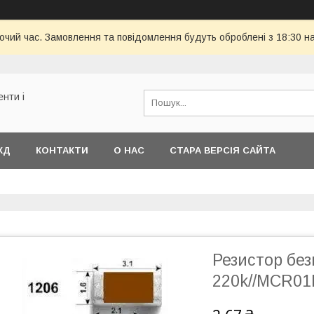
бочий час. Замовлення та повідомлення будуть оброблені з 18:30 н
енти і
КД
КОНТАКТИ
О НАС
СТАРА ВЕРСІЯ САЙТА
Резистор бе
220k//MCR01