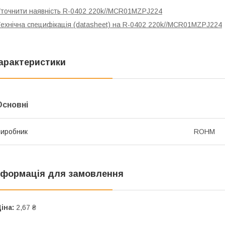
точнити наявність R-0402 220k//MCR01MZPJ224
ехнічна специфікація (datasheet) на R-0402 220k//MCR01MZPJ224
арактеристики
Основні
иробник
ROHM
нформація для замовлення
іна:
2,67 ₴