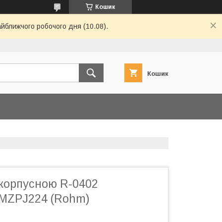
Кошик
айближчого робочого дня (10.08).
Кошик
зкорпусною R-0402
MZPJ224 (Rohm)