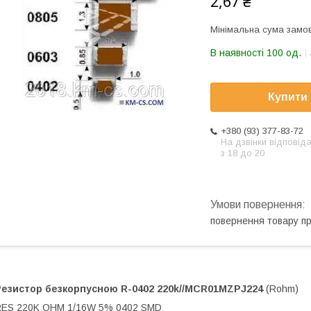
2,67 ₴
Мінімальна сума замов
В наявності 100 од.
Купити
+380 (93) 377-83-72
На дзвінки відповід
з 18 до 20
повернення товару п
Резистор безкорпусною
R-0402 220k//MCR01MZPJ224
(Rohm)
RES 220K OHM 1/16W 5% 0402 SMD