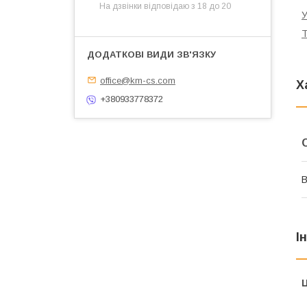
На дзвінки відповідаю з 18 до 20
У
Т
office@km-cs.com
Х
+380933778372
В
І
Ц