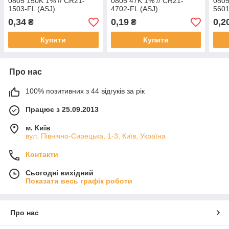
0805 150K 1% // CR21-
0805 47K 1% // CR21-
0805
1503-FL (ASJ)
4702-FL (ASJ)
5601
0,34
0,19
0,2
₴
₴
Купити
Купити
Про нас
100% позитивних з 44 відгуків за рік
Працює з 25.09.2013
м. Київ
вул. Північно-Сирецька, 1-3, Київ, Україна
Контакти
Сьогодні вихідний
Показати весь графік роботи
Про нас