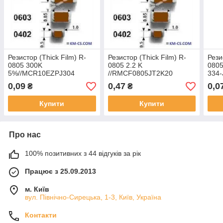
Резистор (Thick Film) R-
Резистор (Thick Film) R-
Рези
0805 300K
0805 2.2 K
0805
5%//MCR10EZPJ304
//RMCF0805JT2K20
334-
(Rohm)
(Stackpole Electronics)
0,09
0,47
0,0
₴
₴
Купити
Купити
Про нас
100% позитивних з 44 відгуків за рік
Працює з 25.09.2013
м. Київ
вул. Північно-Сирецька, 1-3, Київ, Україна
Контакти