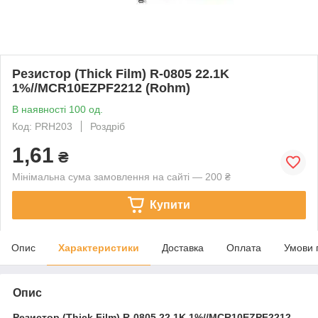
Резистор (Thick Film) R-0805 22.1K
1%//MCR10EZPF2212 (Rohm)
В наявності 100 од.
Код: PRH203
Роздріб
1,61
₴
Мінімальна сума замовлення на сайті — 200 ₴
Купити
Опис
Характеристики
Доставка
Оплата
Умови 
Опис
Резистор (Thick Film)
R-0805 22.1K 1%//MCR10EZPF2212