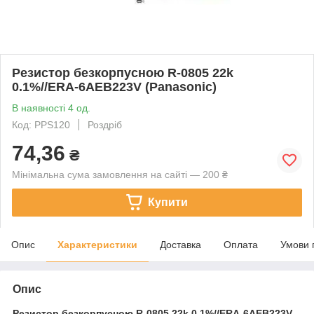
Резистор безкорпусною R-0805 22k
0.1%//ERA-6AEB223V (Panasonic)
В наявності 4 од.
Код: PPS120
Роздріб
74,36
₴
Мінімальна сума замовлення на сайті — 200 ₴
Купити
Опис
Характеристики
Доставка
Оплата
Умови 
Опис
Резистор безкорпусною
R-0805 22k 0.1%//ERA-6AEB223V