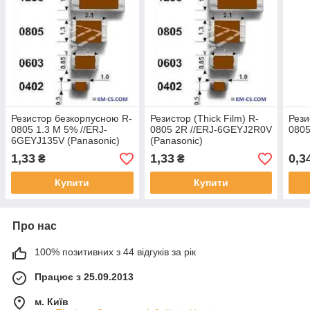
Резистор безкорпусною R-
Резистор (Thick Film) R-
Рези
0805 1.3 M 5% //ERJ-
0805 2R //ERJ-6GEYJ2R0V
0805
6GEYJ135V (Panasonic)
(Panasonic)
1,33
1,33
0,3
₴
₴
Купити
Купити
Про нас
100% позитивних з 44 відгуків за рік
Працює з 25.09.2013
м. Київ