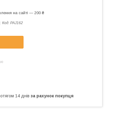
лення на сайті — 200 ₴
Код:
PAJ162
аю
ротягом 14 днів
за рахунок покупця