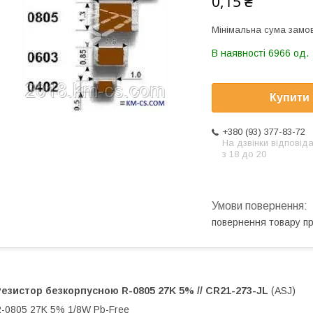
0,15 ₴
Мінімальна сума замов
В наявності 6966 од.
Купити
+380 (93) 377-83-72
На дзвінки відповід
з 18 до 20
повернення товару п
Резистор безкорпусною
R-0805 27K 5% // CR21-273-JL
(ASJ)
-0805 27K 5% 1/8W Pb-Free