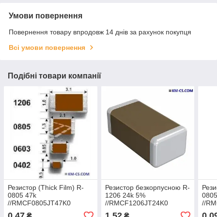
Умови повернення
Повернення товару впродовж 14 днів за рахунок покупця
Всі умови повернення
Подібні товари компанії
Резистор (Thick Film) R-
Резистор безкорпусною R-
Рези
0805 47k
1206 24k 5%
0805
//RMCF0805JT47K0
//RMCF1206JT24K0
//R
(Stackpole Electronics)
(Stackpole Electronics)
(Sta
0,47
1,52
0,0
₴
₴