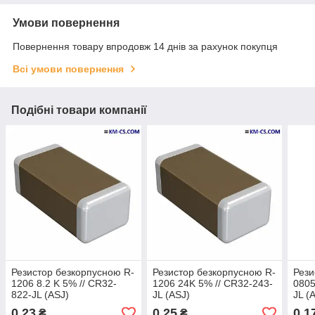
Умови повернення
Повернення товару впродовж 14 днів за рахунок покупця
Всі умови повернення
Подібні товари компанії
Резистор безкорпусною R-
Резистор безкорпусною R-
Рези
1206 8.2 K 5% // CR32-
1206 24K 5% // CR32-243-
0805
822-JL (ASJ)
JL (ASJ)
JL (
0,23
0,25
0,1
₴
₴