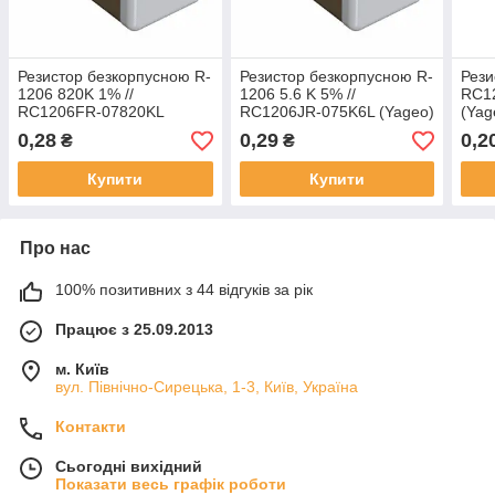
Резистор безкорпусною R-
Резистор безкорпусною R-
Рези
1206 820K 1% //
1206 5.6 K 5% //
RC1
RC1206FR-07820KL
RC1206JR-075K6L (Yageo)
(Yag
(Yageo)
0,28
0,29
0,2
₴
₴
Купити
Купити
Про нас
100% позитивних з 44 відгуків за рік
Працює з 25.09.2013
м. Київ
вул. Північно-Сирецька, 1-3, Київ, Україна
Контакти
Сьогодні вихідний
Показати весь графік роботи