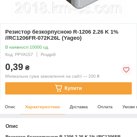
Резистор безкорпусною R-1206 2.26 K 1%
//RC1206FR-072K26L (Yageo)
В наявності 10000 од.
Код: PPYA157
Роздріб
0,39
₴
Мінімальна сума замовлення на сайті — 200 ₴
Купити
Опис
Характеристики
Доставка
Оплата
Умови 
Опис
Резистор безкорпусною
R-1206 2.26 K 1% //RC1206FR-