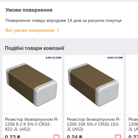
Умови повернення
Повернення товару впродовж 14 днів за рахунок покупця
Всі умови повернення
Подібні товари компанії
Резистор безкорпусною R-
Резистор безкорпусною R-
Рези
1206 8.2 K 5% // CR32-
1206 15K 5% // CR32-153-
1206
822-JL (ASJ)
JL (ASJ)
JL (
0,23
0,24
0,2
₴
₴