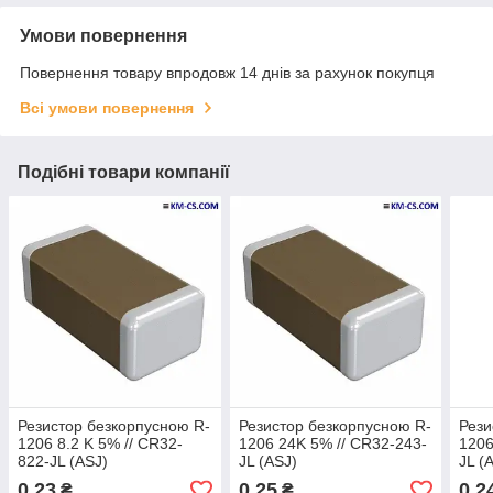
Умови повернення
Повернення товару впродовж 14 днів за рахунок покупця
Всі умови повернення
Подібні товари компанії
Резистор безкорпусною R-
Резистор безкорпусною R-
Рези
1206 8.2 K 5% // CR32-
1206 24K 5% // CR32-243-
1206
822-JL (ASJ)
JL (ASJ)
JL (
0,23
0,25
0,2
₴
₴